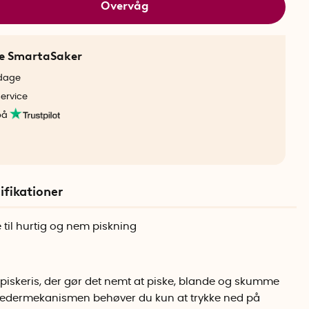
Overvåg
ne SmartaSaker
rdage
service
på
ifikationer
 til hurtig og nem piskning
piskeris, der gør det nemt at piske, blande og skumme
fjedermekanismen behøver du kun at trykke ned på