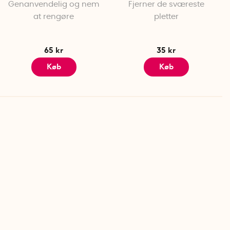
Genanvendelig og nem
Fjerner de sværeste
at rengøre
pletter
65 kr
35 kr
Køb
Køb