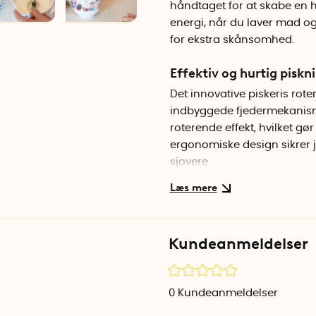
håndtaget for at skabe en h
energi, når du laver mad og 
for ekstra skånsomhed.
Effektiv og hurtig piskn
Det innovative piskeris rot
indbyggede fjedermekanism
roterende effekt, hvilket gø
ergonomiske design sikrer
sjovere.
Skånsom mod skåle
Den specialdesignede spids 
ridse skåle og andre behold
Kundeanmeldelser
overfladen.
Let at rengøre
0
Kundeanmeldelser
Piskeriset er lavet af slidst