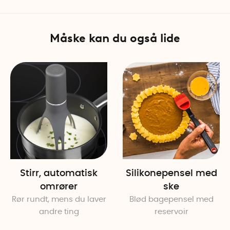
rengøre under rindende van
Specifikationer
Måske kan du også lide
Materiale: Rustfrit stål
Vægt: Ca. 100 g
Farve: Rustfrit stål
Længde: 31 cm
Bredde: 5,5 cm
Antal pr. pakke: 1
Stirr, automatisk
Silikonepensel med
omrører
ske
Rør rundt, mens du laver
Blød bagepensel med
andre ting
reservoir