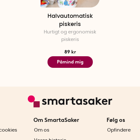
Halvautomatisk
piskeris
Hurtigt og ergonomisk
piskeris
89 kr
Påmind mig
Om SmartaSaker
Følg os
cookies
Om os
Opfindere