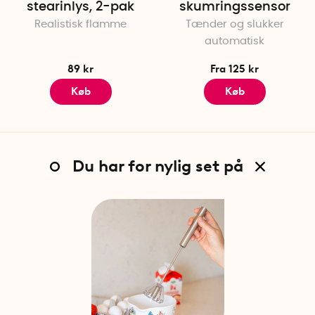
stearinlys, 2-pak
skumringssensor
Realistisk flamme
Tænder og slukker
automatisk
89 kr
Fra 125 kr
Køb
Køb
Du har for nylig set på