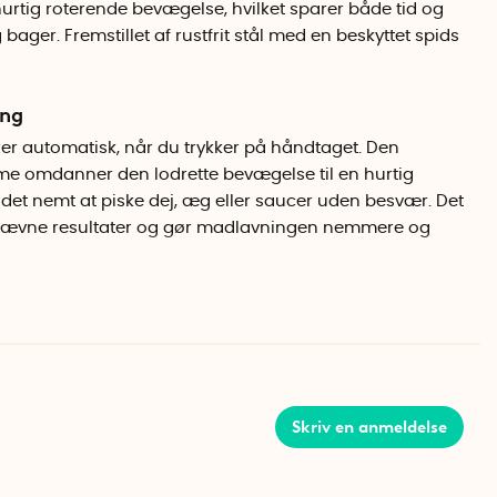
urtig roterende bevægelse, hvilket sparer både tid og
bager. Fremstillet af rustfrit stål med en beskyttet spids
ing
erer automatisk, når du trykker på håndtaget. Den
e omdanner den lodrette bevægelse til en hurtig
r det nemt at piske dej, æg eller saucer uden besvær. Det
 jævne resultater og gør madlavningen nemmere og
har en beskyttende ende, der reducerer risikoen for at
ere, så du kan piske uden at du risikere at beskadige
Skriv en anmeldelse
ærkt rustfrit stål, hvilket gør det både holdbart og nemt at