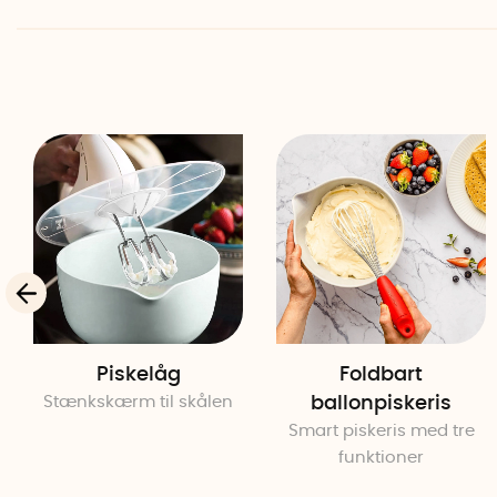
Piskelåg
Foldbart
Stænkskærm til skålen
ballonpiskeris
Smart piskeris med tre
funktioner