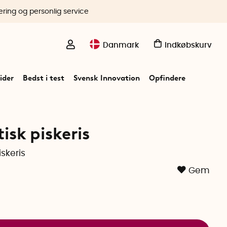
ering og personlig service
Danmark
Indkøbskurv
ider
Bedst i test
Svensk Innovation
Opfindere
sk piskeris
skeris
Gem