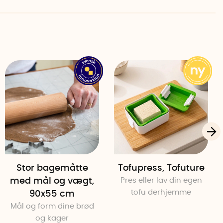
d eller i opvaskemaskinen.
Stor bagemåtte
Tofupress, Tofuture
med mål og vægt,
Pres eller lav din egen
tofu derhjemme
90x55 cm
Mål og form dine brød
og kager