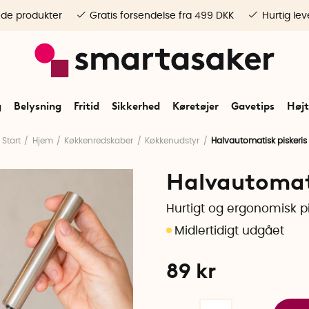
ede produkter
Gratis forsendelse fra 499 DKK
Hurtig lev
g
Belysning
Fritid
Sikkerhed
Køretøjer
Gavetips
Højt
Start
Hjem
Køkkenredskaber
Køkkenudstyr
Halvautomatisk piskeris
Halvautomati
Hurtigt og ergonomisk pi
89
kr