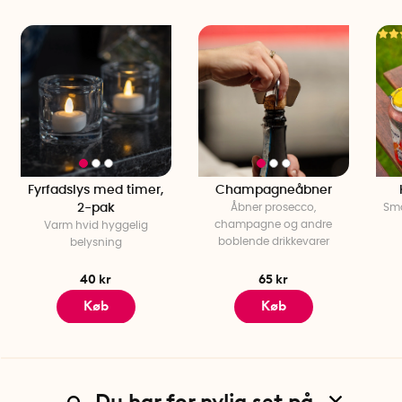
Fyrfadslys med timer,
Champagneåbner
2-pak
Åbner prosecco,
Sma
champagne og andre
Varm hvid hyggelig
boblende drikkevarer
belysning
40 kr
65 kr
Køb
Køb
Du har for nylig set på