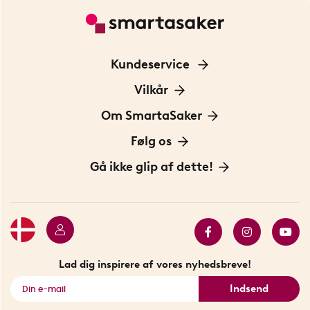
Kundeservice
Kontakt os
Vilkår
Information om cookies
Om SmartaSaker
Privatlivspolitik
Om os
Følg os
Handelsbetingelser
Vores historie
Opfindere
Gå ikke glip af dette!
Bæredygtighed
Gavekort
Butik i Stockholm
Bestsellers
Sidste chance
Se alle smarte produkter
Lad dig inspirere af vores nyhedsbreve!
Indsend